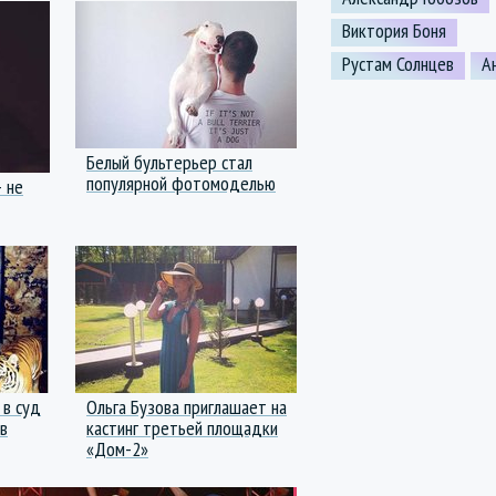
Виктория Боня
Рустам Солнцев
А
Белый бультерьер стал
популярной фотомоделью
— не
 в суд
Ольга Бузова приглашает на
 в
кастинг третьей площадки
«Дом-2»