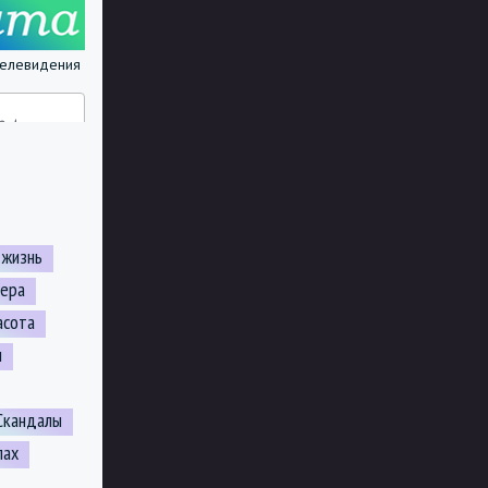
 телевидения
 жизнь
ьера
асота
н
Скандалы
лах