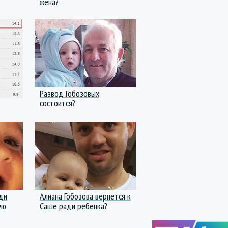
жена?
Развод Гобозовых
состоится?
ди
Алиана Гобозова вернется к
ую
Саше ради ребенка?