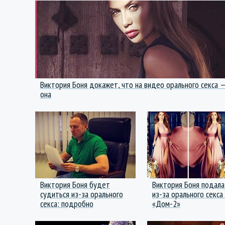
Виктория Боня докажет, что на видео орального секса 
она
Виктория Боня будет
Виктория Боня подала
судиться из-за орального
из-за орального секса
секса: подробно
«Дом-2»