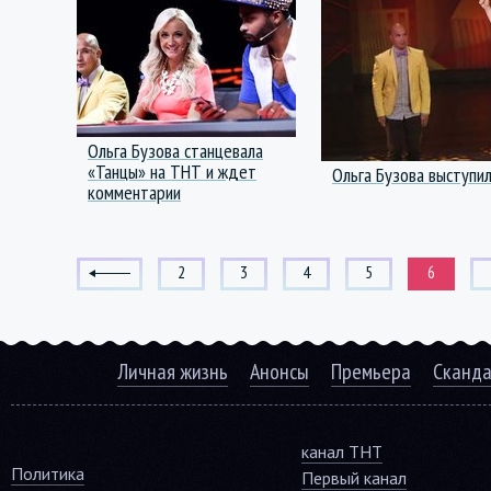
Ольга Бузова станцевала
«Танцы» на ТНТ и ждет
Ольга Бузова выступи
комментарии
2
3
4
5
6
Личная жизнь
Анонсы
Премьера
Сканд
канал ТНТ
Политика
Первый канал