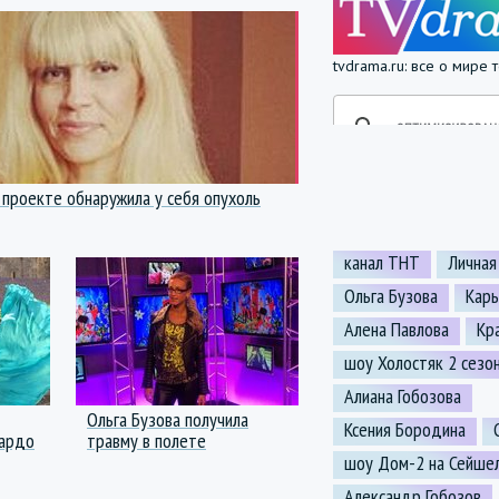
tvdrama.ru: все о мире
 проекте обнаружила у себя опухоль
канал ТНТ
Личная
Ольга Бузова
Кар
Алена Павлова
Кр
шоу Холостяк 2 сезо
Алиана Гобозова
Ольга Бузова получила
Ксения Бородина
Бардо
травму в полете
шоу Дом-2 на Сейше
Александр Гобозов