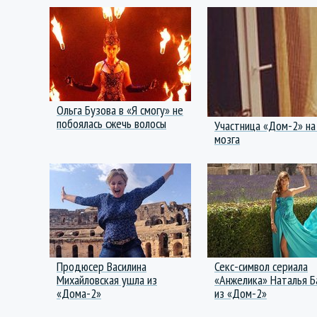
Ольга Бузова в «Я смогу» не
побоялась сжечь волосы
Участница «Дом-2» на
мозга
Продюсер Василина
Секс-символ сериала
Михайловская ушла из
«Анжелика» Наталья 
«Дома-2»
из «Дом-2»