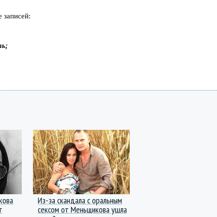
 записей:
ть;
кова
Из-за скандала с оральным
т
сексом от Меньщикова ушла