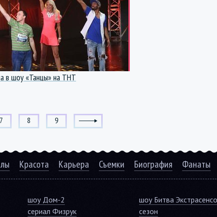
ла в шоу «Танцы» на ТНТ
7
8
9
алы
Красота
Карьера
Съемки
Биография
Фанаты
шоу Дом-2
шоу Битва Экстрасенс
сериал Физрук
сезон