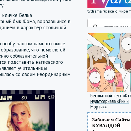
ту.
tvdrama.ru: все о мире
 кличке Белка
жаный бык Фома, ворвавшийся в
аданием в характер столичной
 особу рангом намного выше
образование, что помогло ей
енно соблазнительной
тся подставить нагиевского
дъявляет учительницы
сошлась со своим неординарным
Бесплатный тест «Кт
мультсериала «Рик и
Морти»»
Забиваем Сайты
КУВАЛДОЙ -