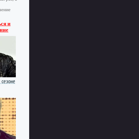
чение
ся и
ние
 сезоне