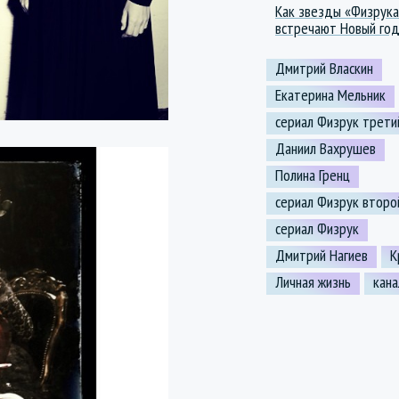
Как звезды «Физрука
встречают Новый го
Дмитрий Власкин
Екатерина Мельник
сериал Физрук трети
Даниил Вахрушев
Полина Гренц
сериал Физрук второ
сериал Физрук
Дмитрий Нагиев
К
Личная жизнь
кан