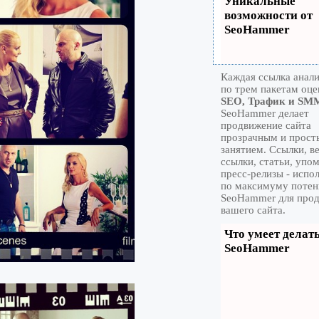
Уникальные
возможности от
SeoHammer
Каждая ссылка анал
по трем пакетам оце
SEO, Трафик и SM
SeoHammer делает
продвижение сайта
прозрачным и прос
занятием. Ссылки, в
ссылки, статьи, упо
пресс-релизы - испо
по максимуму потен
SeoHammer для про
вашего сайта.
Что умеет делат
SeoHammer