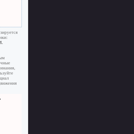
изируется
нки:
M.
тым
ечные
минания,
льзуйте
циал
движения
ь