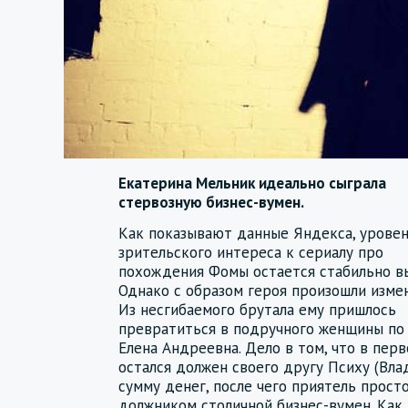
Екатерина Мельник идеально сыграла
стервозную бизнес-вумен.
Как показывают данные Яндекса, урове
зрительского интереса к сериалу про
похождения Фомы остается стабильно в
Однако с образом героя произошли измен
Из несгибаемого брутала ему пришлось
превратиться в подручного женщины по
Елена Андреевна. Дело в том, что в пер
остался должен своего другу Психу (Вл
сумму денег, после чего приятель прост
должником столичной бизнес-вумен. Как