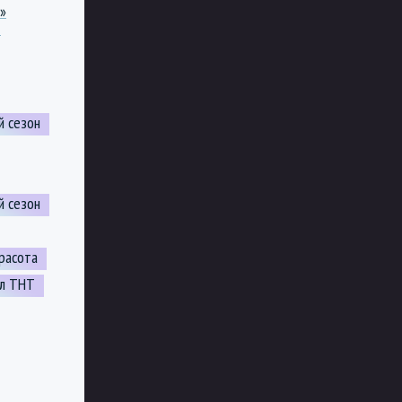
»
д
й сезон
й сезон
расота
ал ТНТ