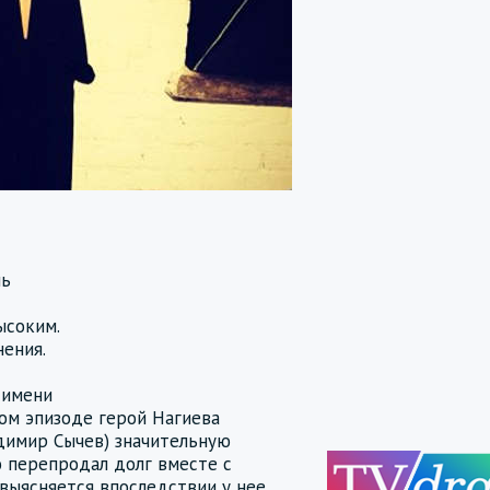
нь
ысоким.
ения.
 имени
вом эпизоде герой Нагиева
адимир Сычев) значительную
о перепродал долг вместе с
 выясняется впоследствии у нее