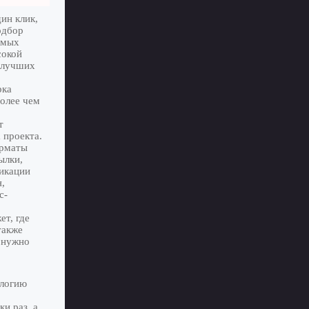
ин клик,
одбор
амых
сокой
у лучших
рка
более чем
т
 проекта.
орматы
ылки,
ликации
,
с-
т, где
также
 нужно
ологию
и раз, а