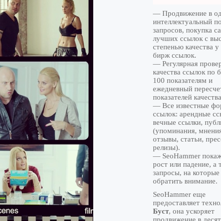
— Продвижение в од
интеллектуальный п
запросов, покупка с
лучших ссылок с вы
степенью качества 
бирж ссылок.
— Регулярная прове
качества ссылок по 
100 показателям и
ежедневный пересче
показателей качества
— Все известные ф
ссылок: арендные сс
вечные ссылки, пуб
(упоминания, мнения
отзывы, статьи, прес
релизы).
— SeoHammer покаже
рост или падение, а 
запросы, на которые
обратить внимание.
SeoHammer еще
предоставляет техн
Буст
, она ускоряет
продвижение в десятк