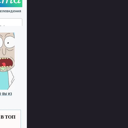
 телевидения
о вы из
 В ТОП