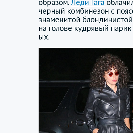
образом.
Леди Гага
облачил
черный комбинезон с пояс
знаменитой блондинистой
на голове кудрявый парик 
ых.