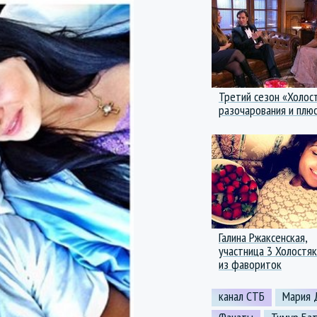
Третий сезон «Холос
разочарования и плю
Галина Ржаксенская,
участница 3 Холостя
из фавориток
канал СТБ
Мария 