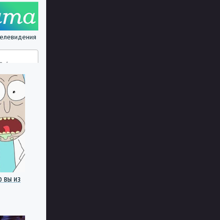
 телевидения
о вы из