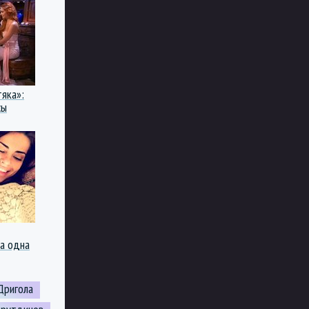
тяка»:
сы
ка одна
Дригола