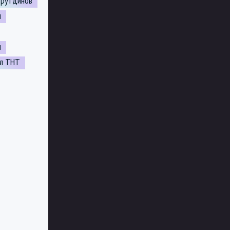
трутдинов
н
н
ал ТНТ