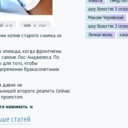
Фанаты
Тимур Ба
шоу Холостяк 3 сезо
Максим Чернявский
шоу Холостяк 2 сезо
Личная жизнь
кан
ми копия старого снимка из
о эпизода, когда фронтмены
 салоне Лос-Анджелеса. По
 для того, чтобы
 церемонии бракосочетания
а давно не
ьницей второго реалити. Сейчас
 проектом.
йте нажимать
и
ьше статей