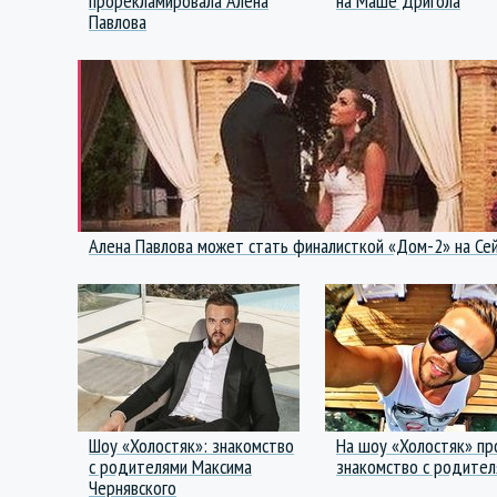
прорекламировала Алена
на Маше Дригола
Павлова
Алена Павлова может стать финалисткой «Дом-2» на Се
Шоу «Холостяк»: знакомство
На шоу «Холостяк» п
с родителями Максима
знакомство с родите
Чернявского