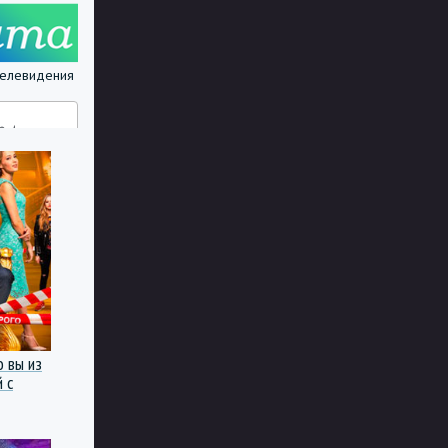
 телевидения
о вы из
 с