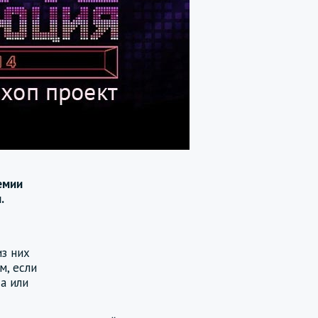
емии
.
из них
м, если
а или