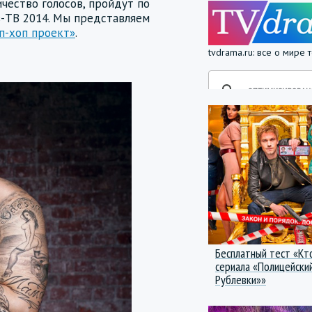
чество голосов, пройдут по
-ТВ 2014. Мы представляем
п-хоп проект»
.
tvdrama.ru: все о мире
Бесплатный тест «Кт
сериала «Полицейский
Рублевки»»