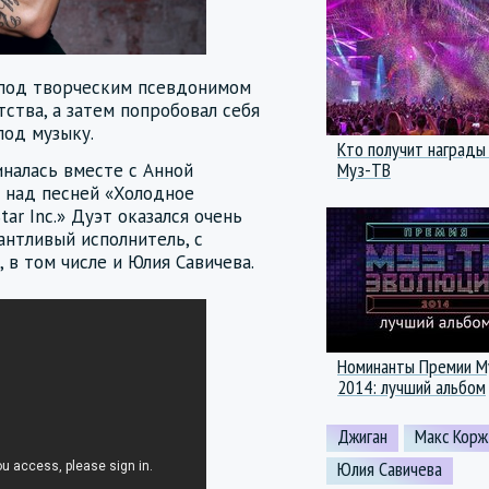
 под творческим псевдонимом
тства, а затем попробовал себя
под музыку.
Кто получит награды
Муз-ТВ
налась вместе с Анной
и над песней «Холодное
ar Inc.» Дуэт оказался очень
антливый исполнитель, с
 в том числе и Юлия Савичева.
Номинанты Премии М
2014: лучший альбом
Джиган
Макс Корж
Юлия Савичева