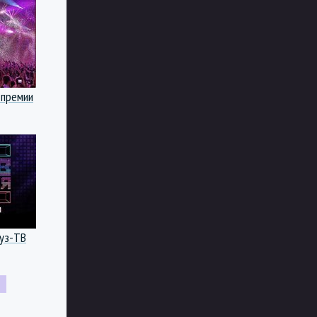
 премии
уз-ТВ