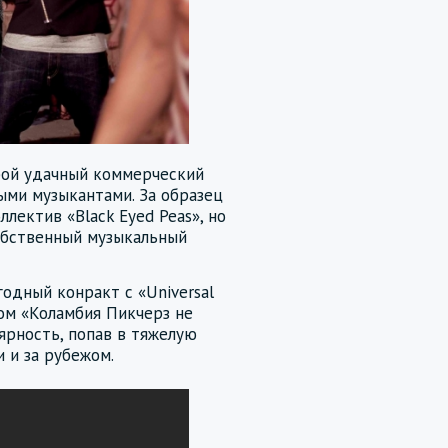
бой удачный коммерческий
ми музыкантами. За образец
ллектив «Black Eyed Peas», но
обственный музыкальный
годный конракт с «Universal
бом «Коламбия Пикчерз не
ярность, попав в тяжелую
 и за рубежом.