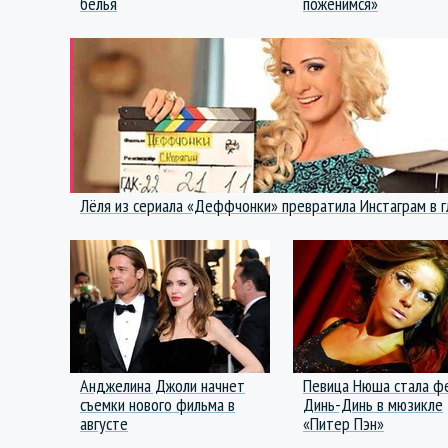
белья
поженимся»
Лёля из сериала «Деффчонки» превратила Инстаграм в г
Анджелина Джоли начнет
Певица Нюша стала ф
съемки нового фильма в
Динь-Динь в мюзикле
августе
«Питер Пэн»