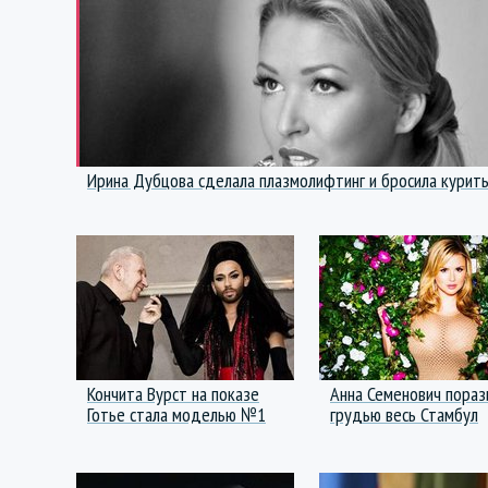
Ирина Дубцова сделала плазмолифтинг и бросила курит
Кончита Вурст на показе
Анна Семенович пораз
Готье стала моделью №1
грудью весь Стамбул