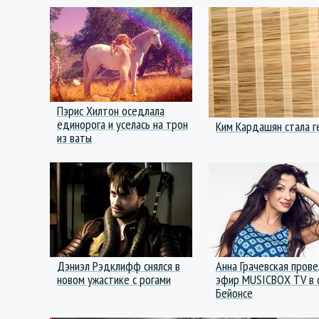
Пэрис Хилтон оседлала
единорога и уселась на трон
Ким Кардашян стала г
из ваты
Дэниэл Рэдклифф снялся в
Анна Грачевская прове
новом ужастике с рогами
эфир MUSICBOX TV в 
Бейонсе