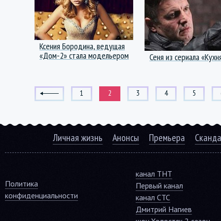
Ксения Бородина, ведущая
«Дом-2» стала модельером
Сеня из сериала «Кухн
1
2
3
4
5
Личная жизнь
Анонсы
Премьера
Сканд
канал ТНТ
Политика
Первый канал
конфиденциальности
канал СТС
Дмитрий Нагиев