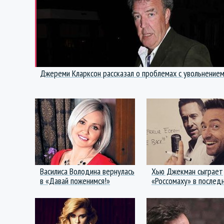
Джереми Кларксон рассказал о проблемах c увольнение
Василиса Володина вернулась
Хью Джекман сыграет
в «Давай поженимся!»
«Россомаху» в послед