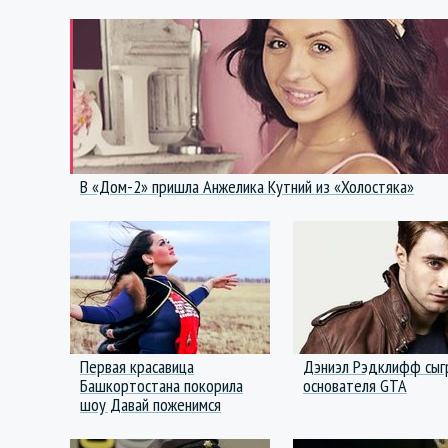
В «Дом-2» пришла Анжелика Кутний из «Холостяка»
Первая красавица
Дэниэл Рэдклифф сыг
Башкортостана покорила
основателя GTA
шоу Давай поженимся