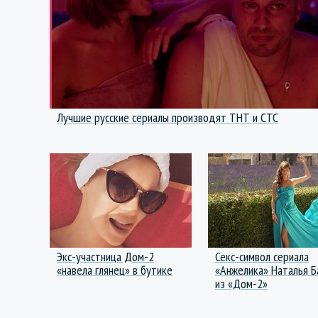
Лучшие русские сериалы производят ТНТ и СТС
Экс-участница Дом-2
Секс-символ сериала
«навела глянец» в бутике
«Анжелика» Наталья 
из «Дом-2»