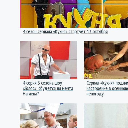
4 сезон сериала «Кухня» стартует 13 октября
4 серия 3 сезона шоу
Сериал «Кухня» подни
«Голос»: сбудется ли мечта
настроение в осеннюю
Нагиева?
непогоду