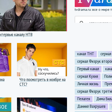
tvdrama.ru: все о мире
нтервью каналу НТВ
канал ТНТ
сериал
сериал Физрук второ
Первый канал
кан
сериал Кухня
Поли
она
Что посмотреть в ноябре на
Личная жизнь
Пре
СТС?
сериал Физрук трети
Пелагея
Дима Бил
Даниил Вахрушев