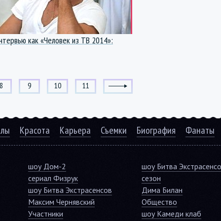
нтервью как «Человек из ТВ 2014»:
8
9
10
11
алы
Красота
Карьера
Съемки
Биография
Фанаты
шоу Дом-2
шоу Битва Экстрасенс
сериал Физрук
сезон
шоу Битва Экстрасенсов
Дима Билан
Максим Чернявский
Общество
Участники
шоу Камеди клаб