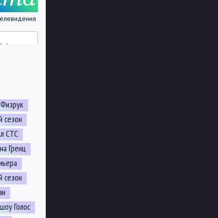
 телевидения
 Физрук
й сезон
ал СТС
на Гренц
мьера
й сезон
ан
шоу Голос