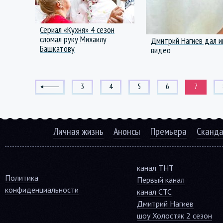
Сериал «Кухня» 4 сезон
сломал руку Михаилу
Дмитрий Нагиев дал и
Башкатову
видео
3
4
5
6
7
Личная жизнь
Анонсы
Премьера
Сканд
канал ТНТ
Политика
Первый канал
конфиденциальности
канал СТС
Дмитрий Нагиев
шоу Холостяк 2 сезон