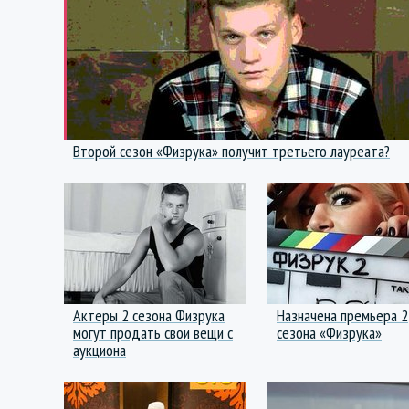
Второй сезон «Физрука» получит третьего лауреата?
Актеры 2 сезона Физрука
Назначена премьера 2
могут продать свои вещи с
сезона «Физрука»
аукциона