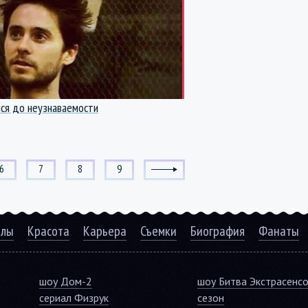
ся до неузнаваемости
6
7
8
9
алы
Красота
Карьера
Съемки
Биография
Фанаты
шоу Дом-2
шоу Битва Экстрасенс
сериал Физрук
сезон