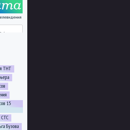
 телевидения
ал ТНТ
рьера
сов
ения
сов 15
л СТС
ьга Бузова