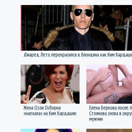
Джаред Лето перекрасился в блондина как Ким Кардаш
Жена Оззи Осборна
Елена Беркова после 
«наехала» на Ким Кардашян
Стоянова снова в окр
мужчин