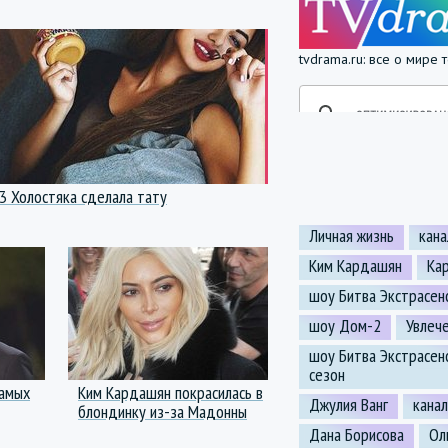
tvdrama.ru: все о мире
 3 Холостяка сделала тату
Личная жизнь
кан
Ким Кардашян
Ка
шоу Битва Экстрасен
шоу Дом-2
Увлеч
шоу Битва Экстрасен
сезон
самых
Ким Кардашян покрасилась в
Джулия Ванг
кана
блондинку из-за Мадонны
Дана Борисова
Ол