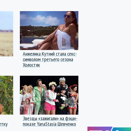
Анжелика Кутний стала секс-
символом третьего сезона
Холостяк
Звезды «зажигали» на фэшн-
етку
показе YanaStasia Шевченко