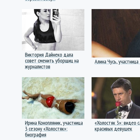
Виктория Дайнеко дала
совет сменить уборщиц на
Алина Чусь, участница
журналистов
Ирина Конопляник, участница
«Холостяк 3»: видео 
3 сезону «Холостяк»:
красивых девушек
биография