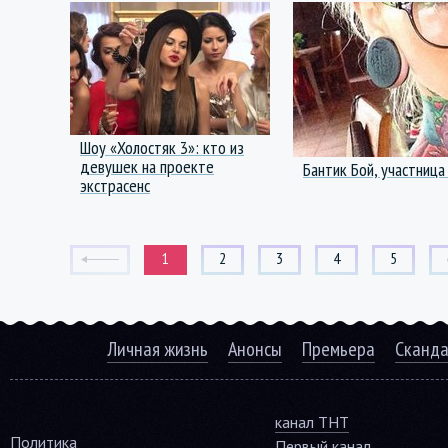
Шоу «Холостяк 3»: кто из
девушек на проекте
Бантик Бой, участница
экстрасенс
1
2
3
4
5
Личная жизнь
Анонсы
Премьера
Сканд
канал ТНТ
Политика
Первый канал