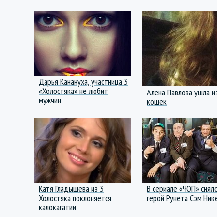
Дарья Канануха, участница 3
«Холостяка» не любит
Алена Павлова ушла и
мужчин
кошек
Катя Гладышева из 3
В сериале «ЧОП» снял
Холостяка поклоняется
герой Рунета Сэм Ник
калокагатии