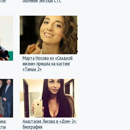
тое
оценили звезды СТС
Марта Носова из «Сладкой
жизни» пришла на кастинг
«Танцы 2»
ина:
Анастасия Лисова в «Дом-2»:
кты
биография