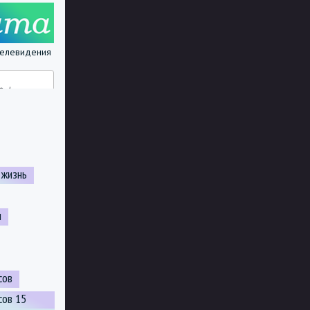
 телевидения
 жизнь
н
сов
сов 15