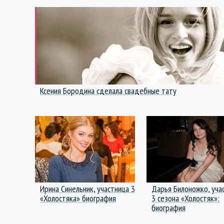
Ксения Бородина сделала свадебные тату
Ирина Синельник, участница 3
Дарья Билоножко, уча
«Холостяка» биография
3 сезона «Холостяк»:
биография