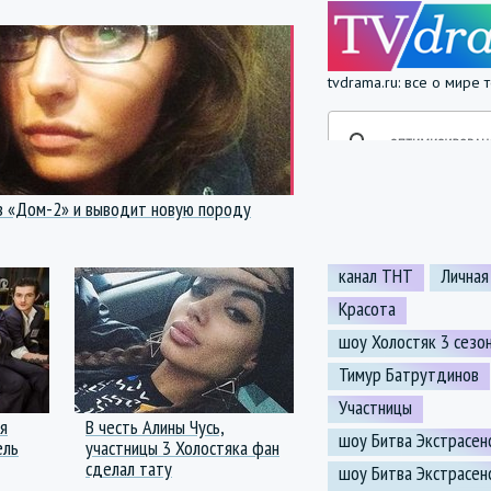
tvdrama.ru: все о мире
з «Дом-2» и выводит новую породу
канал ТНТ
Личная
Красота
шоу Холостяк 3 сезо
Тимур Батрутдинов
Участницы
ся
В честь Алины Чусь,
шоу Битва Экстрасен
ель
участницы 3 Холостяка фан
сделал тату
шоу Битва Экстрасен