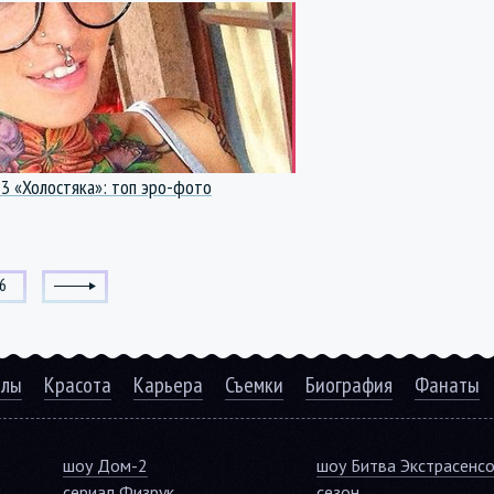
 3 «Холостяка»: топ эро-фото
6
алы
Красота
Карьера
Съемки
Биография
Фанаты
шоу Дом-2
шоу Битва Экстрасенс
сериал Физрук
сезон