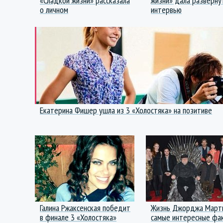
«Сладкой жизни» рассказала
жизни» дала разверну
о личном
интервью
Екатерина Фишер ушла из 3 «Холостяка» на позитиве
Галина Ржаксенская победит
Жизнь Джорджа Март
в финале 3 «Холостяка»
самые интересные фа