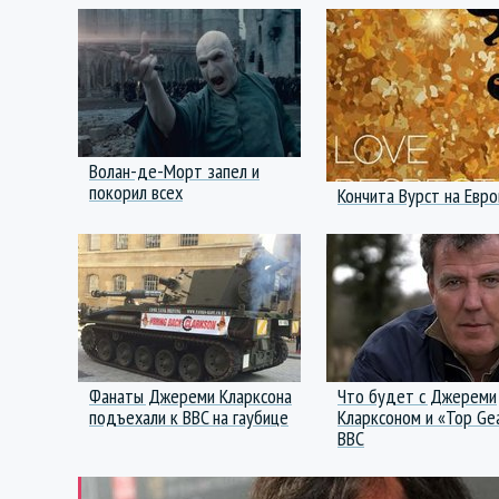
Волан-де-Морт запел и
покорил всех
Кончита Вурст на Евр
Фанаты Джереми Кларксона
Что будет с Джереми
подъехали к BBC на гаубице
Кларксоном и «Top Gea
BBC