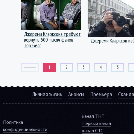
Джереми Кларксона требуют
вернуть 500 тысяч фанов
Джереми Кларксон из
Top Gear
1
2
3
4
5
Личная жизнь
Анонсы
Премьера
Сканд
канал ТНТ
Политика
Первый канал
конфиденциальности
канал СТС