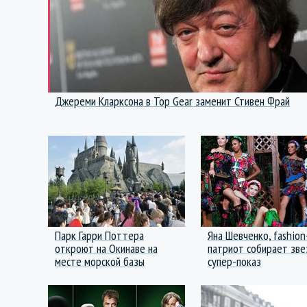
Джереми Кларксона в Top Gear заменит Стивен Фрай
Парк Гарри Поттера
Яна Шевченко, fashion
откроют на Окинаве на
патриот собирает зве
месте морской базы
супер-показ