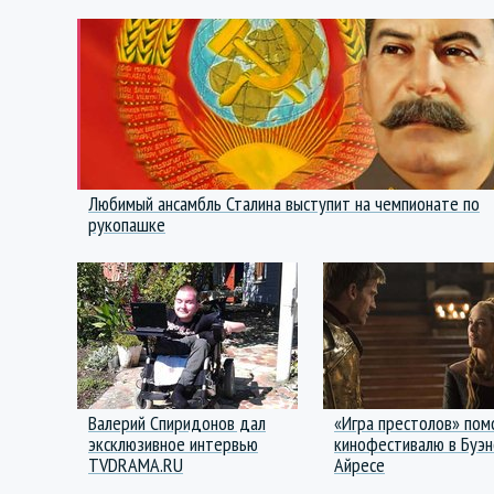
Любимый ансамбль Сталина выступит на чемпионате по
рукопашке
Валерий Спиридонов дал
«Игра престолов» по
эксклюзивное интервью
кинофестивалю в Буэн
TVDRAMA.RU
Айресе